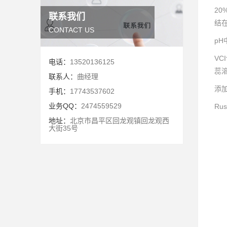
20
联系我们
结
CONTACT US
pH
VC
电话：
13520136125
蕊溶
联系人：
曲经理
添
手机：
17743537602
业务QQ：
2474559529
R
地址：
北京市昌平区回龙观镇回龙观西
大街35号