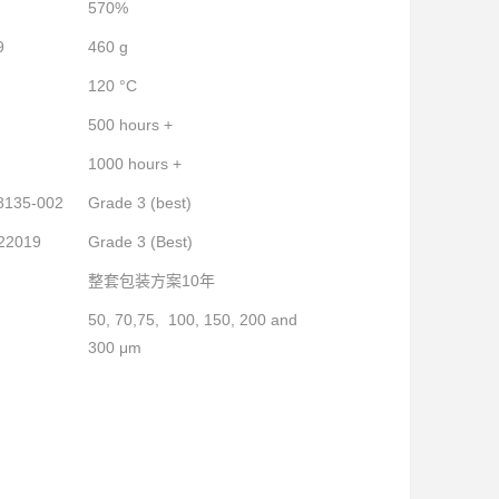
570%
9
460 g
120 °C
500 hours +
1000 hours +
8135-002
Grade 3 (best)
22019
Grade 3 (Best)
整套包装方案10年
50, 70,75, 100, 150, 200 and
300 μm