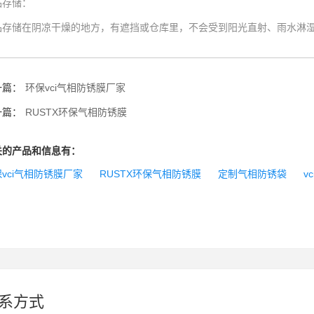
品存储
：
品存储在阴凉干燥的地方，有遮挡或仓库里，不会受到阳光直射、雨水淋湿
一篇：
环保vci气相防锈膜厂家
一篇：
RUSTX环保气相防锈膜
关的产品和信息有：
vci气相防锈膜厂家
RUSTX环保气相防锈膜
定制气相防锈袋
v
系方式