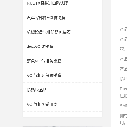
RUSTX原装进口防锈膜
汽车零部件VCI防锈膜
产
机械设备气相防锈包装膜
产
海运VCI防锈膜
膜
产
蓝色VCI气相防锈膜
产
VCI气相环保防锈膜
防
R
防锈膜品牌
压
VCI气相防锈用途
SM
拥
用