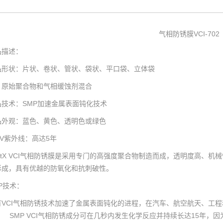
气相防锈
膜VCI-702
品描述：
品形状：片状、卷状、管状、袋状、平口袋、立体袋
：原始聚合物和气相缓蚀剂混合
品技术：SMP加速金属表面钝化技术
品外观：蓝色、黄色、透明色或绿色
UV紫外线：高达5年
ustX VCI气相防锈膜是采用专门的高强度聚合物制造而成，透明度高、机
形成，具有优越的防氧化和抗刺破性。
P技术：
有VCI气相防锈技术加速了金属表面钝化的进程，在汽车、航空航天、工
。 SMP VCI气相防锈成分可在几秒内发生化学反应并持续长达15年，